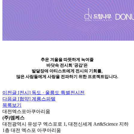
추운 겨울을 따뜻하게 녹여줄
바닷속 전시회 ’공감’은
발달장애 아티스트에게 전시의 기회를,
많은 사람들에게 사랑을 전파하기 위한 프로젝트입니다.
이전글
[전시] 독도 · 울릉도 특별전시전
다음글
[협약] 계룡스파텔
목록보기
대전엑스포아쿠아리움
(주)엠케스
대전광역시 유성구 엑스포로 1, 대전신세계 Art&Science 지하
1층 대전 엑스포 아쿠아리움